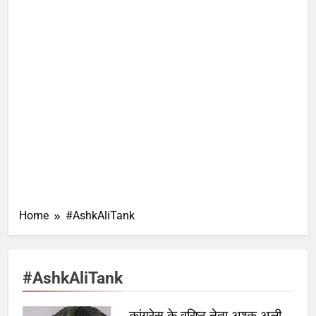
Home
#AshkAliTank
#AshkAliTank
कांग्रेस के वरिष्ठ नेता अश्क अली