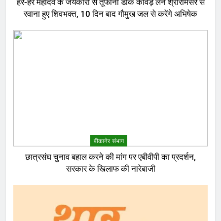
हर-हर महादेव के जयकारों से तूफानी डाक कांवड़ लेने श्रीरामसर से
रवाना हुए शिवभक्त, 10 दिन बाद गौमुख जल से करेंगे अभिषेक
बीकानेर संभाग
छात्रसंघ चुनाव बहाल करने की मांग पर एबीवीपी का प्रदर्शन,
सरकार के खिलाफ की नारेबाजी