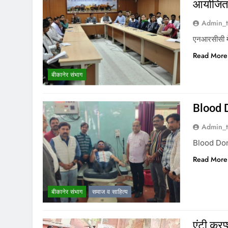
आयोजि
Admin_t
एनआरसीसी में
Read More
बीकानेर संभाग
Blood D
Admin_t
Blood Donat
Read More
बीकानेर संभाग
समाज व साहित्य
एंटी करप