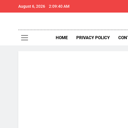
Skip
August 6, 2026
2:09:41 AM
to
content
थार 
Thar Expr
HOME
PRIVACY POLICY
CON