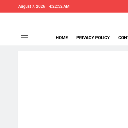
Skip
August 7, 2026
4:22:53 AM
to
content
थार 
Thar Expr
HOME
PRIVACY POLICY
CON