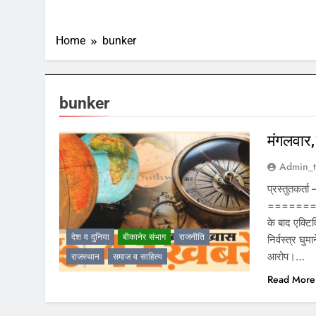
Home
bunker
bunker
मंगलवार
Admin_t
प्रस्तुतकर्त
========
के बाद एक्टि
देश व दुनिया
बीकानेर संभाग
राजनीति
निर्वस्त्र घु
आरोप।…
राजस्थान
समाज व साहित्य
Read More