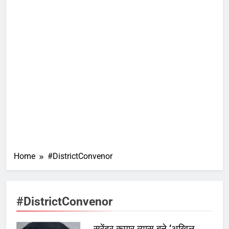
Home
#DistrictConvenor
#DistrictConvenor
सुरेंद्र कुमार व्यास बने ‘अखिल