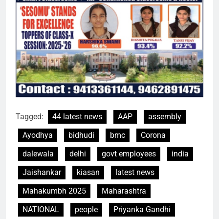
Tagged:
44 latest news
AAP
assembly
Ayodhya
bidhudi
bmc
Corona
dalewala
delhi
govt employees
india
Jaishankar
kiasan
latest news
Mahakumbh 2025
Maharashtra
NATIONAL
people
Priyanka Gandhi