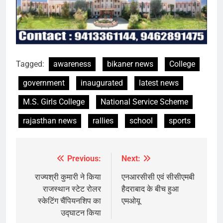
Tagged:
awareness
bikaner news
College
government
inaugurated
latest news
M.S. Girls College
National Service Scheme
rajasthan news
rallies
school
sports
Previous:
Next:
Post
navigation
राज्यश्री कुमारी ने किया
एनआरसीसी एवं सीसीएमबी
राजस्थान स्टेट रोलर
हैदराबाद के बीच हुआ
स्केटिंग चैंपियनशिप का
एमओयू
उद्घाटन किया