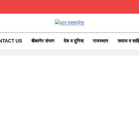
एक्सप्रेस
ss News
NTACT US
बीकानेर संभाग
देश व दुनिया
राजस्थान
समाज व साहि