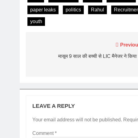
paper leaks
politics
Rahul
Recruitme
youth
Post
Previou
navigation
मासूम 9 साल की बच्ची से LIC मैनेजर ने किया 
LEAVE A REPLY
Your email address will not be published.
Requir
Comment
*