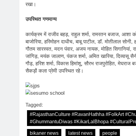
रखा।
उपस्थित गणमान्य
कार्यक्रम में राजीव बहड़, राहुल शर्मा, रामरतन बजाज, आशा कोठ
बाजोरिया, हरिमोहन दाधीच, बाबू पाटील, डॉ. मोतीलाल सोनी, ह
गौतम सारस्वत, मदन पंवार, अजय नायक, मोहित सिगानियां, राव
जांगिड़, मयंक जालाण, पंकज शर्मा, अमित खारिया, दिव्यासू सैनी, 
गौड़, हरिश शर्मा, विकास हिमांशू, सौरभ राजपुरोहित, मेघरा
सैकड़ों कला प्रेमी उपस्थित रहे।
Tagged:
#RajasthanCulture #RavanHathha #FolkArt #Chur
#GhummantuDiwas #KikarLalBhopa #CulturalPre
bikaner news
latest news
people