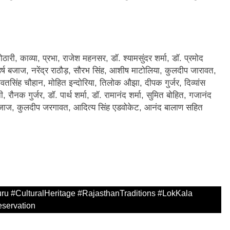
ारी, काव्या, प्रभा, राजेश महनसर, डॉ. श्यामसुंदर शर्मा, डॉ. प्रमोद
र्ष बजाज, नरेंद्र राठौड़, सौरभ सिंह, आशीष माटोलिया, कुलदीप जारावत,
तसिंह चौहान, मोहित इन्दोरिया, तिलोक औझा, दीपक गुर्जर, दिव्यांस
रौनक गुर्जर, डॉ. पार्थ शर्मा, डॉ. रामानंद शर्मा, सुमित बोहित, गजानंद
ज बजाज, कुलदीप जरगावत, आदित्य सिंह एडवोकेट, आनंद बालाण सहित
u #CulturalHeritage #RajasthanTraditions #LokKala
servation