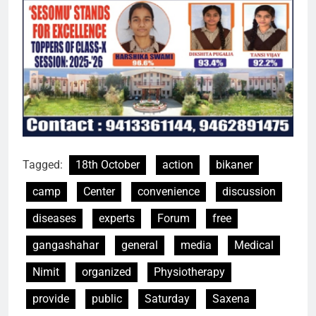
Tagged:
18th October
action
bikaner
camp
Center
convenience
discussion
diseases
experts
Forum
free
gangashahar
general
media
Medical
Nimit
organized
Physiotherapy
provide
public
Saturday
Saxena