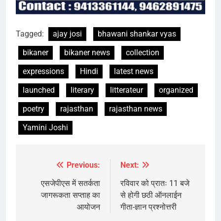
Tagged:
ajay josi
bhawani shankar vyas
bikaner
bikaner news
collection
expressions
Hindi
latest news
launched
literary
litterateur
organized
poetry
rajasthan
rajasthan news
Yamini Joshi
Previous:
Next:
Post
navigation
एसजेपीएस में सतर्कता
रविवार को प्रातः 11 बजे
जागरूकता सप्ताह का
से होगी छठी ऑनलाईन
आयोजन
गीता-ज्ञान प्रश्नोत्तरी