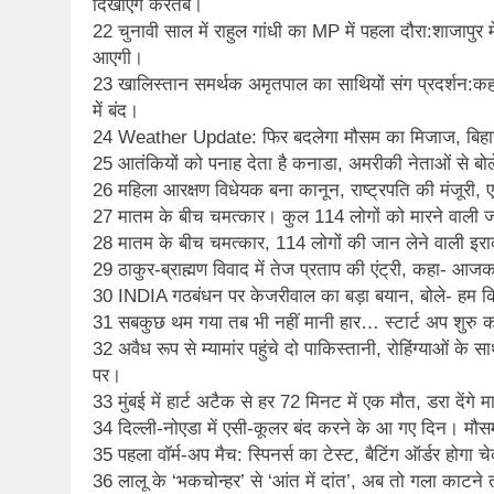
दिखाएंगे करतब।
22 चुनावी साल में राहुल गांधी का MP में पहला दौरा:शाजापुर
आएगी।
23 खालिस्तान समर्थक अमृतपाल का साथियों संग प्रदर्शन:क
में बंद।
24 Weather Update: फिर बदलेगा मौसम का मिजाज, बिहार-रा
25 आतंकियों को पनाह देता है कनाडा, अमरीकी नेताओं से बोल
26 महिला आरक्षण विधेयक बना कानून, राष्ट्रपति की मंजूरी, 
27 मातम के बीच चमत्कार। कुल 114 लोगों को मारने वाली जानले
28 मातम के बीच चमत्कार, 114 लोगों की जान लेने वाली इराक क
29 ठाकुर-ब्राह्मण विवाद में तेज प्रताप की एंट्री, कहा- आज
30 INDIA गठबंधन पर केजरीवाल का बड़ा बयान, बोले- हम क
31 सबकुछ थम गया तब भी नहीं मानी हार… स्टार्ट अप शुरु क
32 अवैध रूप से म्यामांर पहुंचे दो पाकिस्तानी, रोहिंग्याओं 
पर।
33 मुंबई में हार्ट अटैक से हर 72 मिनट में एक मौत, डरा देंगे 
34 दिल्ली-नोएडा में एसी-कूलर बंद करने के आ गए दिन। मौस
35 पहला वॉर्म-अप मैच: स्पिनर्स का टेस्ट, बैटिंग ऑर्डर हो
36 लालू के ‘भकचोन्हर’ से ‘आंत में दांत’, अब तो गला काटन