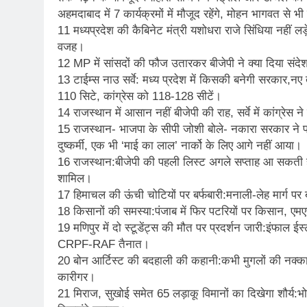
अहमदाबाद में 7 कार्यक्रमों में मौजूद रहेंगे, मोहन भागवत से 
11 मध्यप्रदेश की कैबिनेट मंत्री यशोधरा राजे सिंधिया नहीं लड
वजह।
12 MP में सांसदों की फौज उतारकर बीजेपी ने क्या दिया संद
13 टाईम्स नाउ सर्वे: मध्य प्रदेश में किसकी बनेगी सरकार,नए त
110 सिटे, कांग्रेस को 118-128 सीटें।
14 राजस्थान में आसान नहीं बीजेपी की राह, सर्वे में कांग्रेस ने
15 राजस्थान- भाजपा के सीपी जोशी बोले- नकारा सरकार ने प
दुष्कर्मी, एक भी ‘माई का लाल’ नार्को के लिए आगे नहीं आया।
16 राजस्थान:बीजेपी की पहली लिस्ट अगले सप्ताह आ सकती है, 1
शामिल।
17 हिमाचल की ऊंची चोटियों पर बर्फबारी:मनाली-लेह मार्ग पर बारा
18 किसानों की समस्या:पंजाब में फिर पटरियों पर किसान, 
19 मणिपुर में दो स्टूडेंट्स की मौत पर प्रदर्शन जारी:इंफाल ईस्ट
CRPF-RAF तैनात।
20 बोन आर्टिस्ट की बदहाली की कहानी:कभी मुगलों की नक्काशी 
कारीगर।
21 मिराज, सुखोई समेत 65 लड़ाकू विमानों का दिखेगा शौर्य:भोप