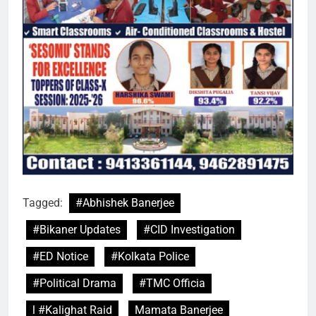
Tagged:
#Abhishek Banerjee
#Bikaner Updates
#CID Investigation
#ED Notice
#Kolkata Police
#Political Drama
#TMC Officia
l #Kalighat Raid
Mamata Banerjee