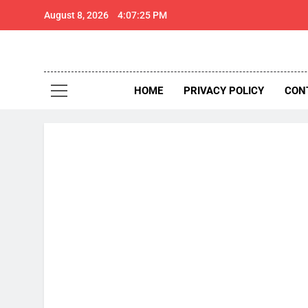
Skip
August 8, 2026
4:07:26 PM
to
content
थार 
Thar Expr
HOME
PRIVACY POLICY
CON