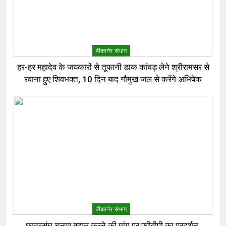
बीकानेर संभाग
हर-हर महादेव के जयकारों से तूफानी डाक कांवड़ लेने श्रीरामसर से
रवाना हुए शिवभक्त, 10 दिन बाद गौमुख जल से करेंगे अभिषेक
बीकानेर संभाग
छात्रसंघ चुनाव बहाल करने की मांग पर एबीवीपी का प्रदर्शन,