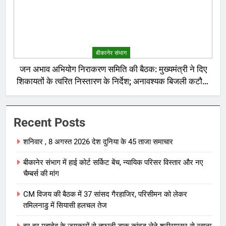
बीकानेर संभाग
जन अभाव अभियोग निराकरण समिति की बैठक: मुख्यमंत्री ने दिए
शिकायतों के त्वरित निस्तारण के निर्देश; अनावश्यक बिजली कटौती
पर सख्त रुख
Recent Posts
शनिवार , 8 अगस्त 2026 देश दुनिया के 45 ताजा समाचार
बीकानेर संभाग में हाई कोर्ट सर्किट बेंच, न्यायिक परिसर विस्तार और नए
चैम्बर्स की मांग
CM विजय की बैठक में 37 सांसद गैरहाजिर, परिसीमन को लेकर
तमिलनाडु में सियासी हलचल तेज
हर-हर महादेव के जयकारों से तूफानी डाक कांवड़ लेने श्रीरामसर से रवाना