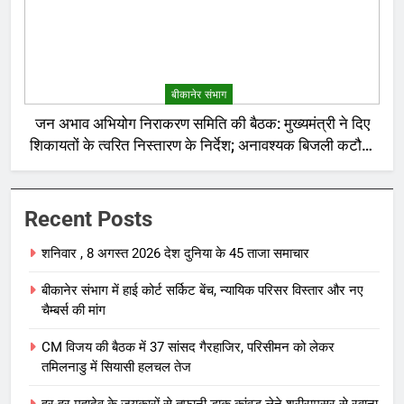
बीकानेर संभाग
जन अभाव अभियोग निराकरण समिति की बैठक: मुख्यमंत्री ने दिए
शिकायतों के त्वरित निस्तारण के निर्देश; अनावश्यक बिजली कटौती
पर सख्त रुख
Recent Posts
शनिवार , 8 अगस्त 2026 देश दुनिया के 45 ताजा समाचार
बीकानेर संभाग में हाई कोर्ट सर्किट बेंच, न्यायिक परिसर विस्तार और नए
चैम्बर्स की मांग
CM विजय की बैठक में 37 सांसद गैरहाजिर, परिसीमन को लेकर
तमिलनाडु में सियासी हलचल तेज
हर-हर महादेव के जयकारों से तूफानी डाक कांवड़ लेने श्रीरामसर से रवाना