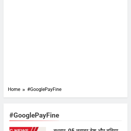
Home
#GooglePayFine
#GooglePayFine
बुधवार, 05 नवम्बर देश और दुनिया