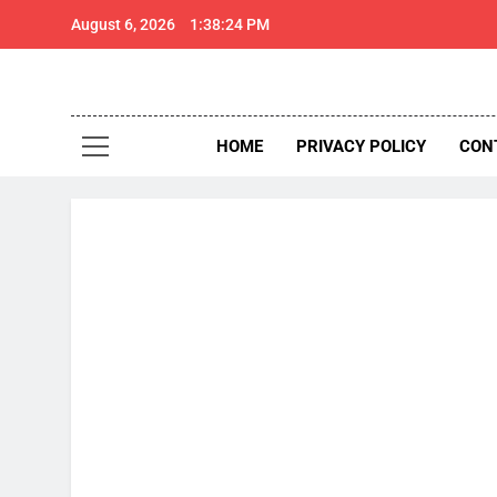
Skip
August 6, 2026
1:38:25 PM
to
content
थार 
Thar Expr
HOME
PRIVACY POLICY
CON