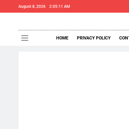
Skip
August 8, 2026
2:05:12 AM
to
content
थार 
Thar Expr
HOME
PRIVACY POLICY
CON