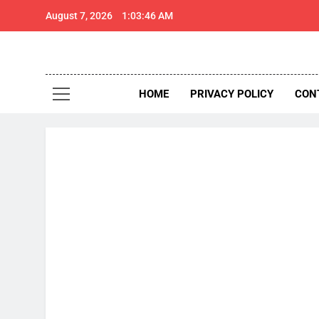
Skip
August 7, 2026
1:03:47 AM
to
content
थार 
Thar Expr
HOME
PRIVACY POLICY
CON