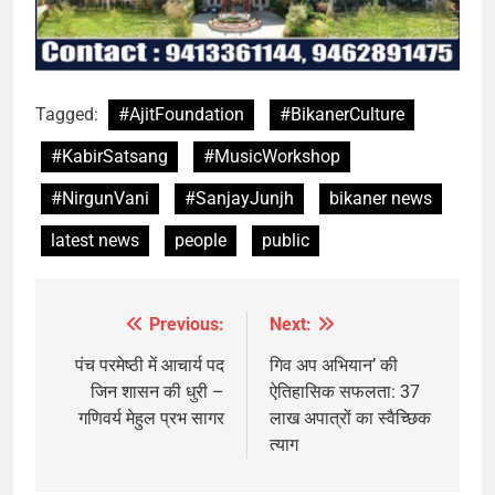
Tagged:
#AjitFoundation
#BikanerCulture
#KabirSatsang
#MusicWorkshop
#NirgunVani
#SanjayJunjh
bikaner news
latest news
people
public
Previous:
Next:
Post
navigation
पंच परमेष्ठी में आचार्य पद
गिव अप अभियान’ की
जिन शासन की धुरी –
ऐतिहासिक सफलता: 37
गणिवर्य मेहुल प्रभ सागर
लाख अपात्रों का स्वैच्छिक
त्याग