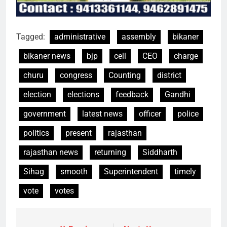
Tagged:
administrative
assembly
bikaner
bikaner news
bjp
cell
CEO
charge
churu
congress
Counting
district
election
elections
feedback
Gandhi
government
latest news
officer
police
politics
present
rajasthan
rajasthan news
returning
Siddharth
Sihag
smooth
Superintendent
timely
vote
votes