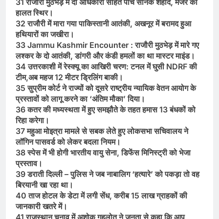
31 राजौरी मुठभेड़ में दो अधिकारी सहित पांच सैनिक शहीद, मेजर की
हालत स्थिर।
32 राजौरी में मारा गया पाकिस्तानी आतंकी, अखनूर में बरामद हुआ
हथियारों का जखीरा।
33 Jammu Kashmir Encounter : राजौरी मुठभेड़ में मारे गए
लश्कर के दो आतंकी, डांगरी और कंडी हमलों का था मास्टर माइंड।
34 उत्तरकाशी में रेस्क्यू का आखिरी चरण: टनल में घुसी NDRF की
टीम,अब महज 12 मीटर ड्रिलिंग बाकी।
35 सुप्रीम कोर्ट ने राज्यों को दूसरे राष्ट्रीय न्यायिक वेतन आयोग के
प्रस्तावों को लागू करने का ‘अंतिम मौका’ दिया।
36 कतर की मध्यस्थता में हुए समझौते के तहत हमास 13 बंधकों को
रिहा करेगा।
37 महुआ मोइत्रा मामले से सबक लेते हुए लोकसभा सचिवालय ने
लॉगिन पासवर्ड को लेकर बदला नियम।
38 स्पेस में भी होगी भारतीय वायु सेना, डिफेंस मिनिस्ट्री को भेजा
प्रस्ताव।
39 डराती दिल्ली – पुलिस ने जब नाबालिग ‘हत्यारे’ को पकड़ा तो वह
बिरयानी खा रहा था।
40 ताज होटल के डेटा में लगी सेंध, करीब 15 लाख ग्राहकों की
जानकारी खतरे में।
41 राजस्थान चुनाव में अशोक गहलोत ने जनता से कहा कि आप