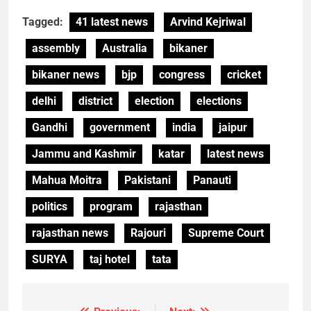
Tagged:
41 latest news
Arvind Kejriwal
assembly
Australia
bikaner
bikaner news
bjp
congress
cricket
delhi
district
election
elections
Gandhi
government
india
jaipur
Jammu and Kashmir
katar
latest news
Mahua Moitra
Pakistani
Panauti
politics
program
rajasthan
rajasthan news
Rajouri
Supreme Court
SURYA
taj hotel
tata