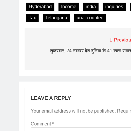
Hyderabad
Income
india
inquiries
Tax
Telangana
unaccounted
Post
Previou
navigation
शुक्रवार, 24 नवम्बर देश दुनिया के 41 खास समा
LEAVE A REPLY
Your email address will not be published.
Requir
Comment
*