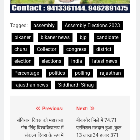
Tagged:
assembly
Assembly Elections 2023
bikaner
bikaner news
bjp
candidate
churu
Collector
congress
district
election
elections
india
latest news
Percentage
politics
polling
rajasthan
rajasthan news
Siddharth Sihag
Previous:
Next:
Post
navigation
संविधान दिवस को महाराजा
बीकानेर जिले में 74.71
गंगा सिंह विश्वविद्यालय में
प्रतिशत मतदान हुआ ,कुल
संकल्प दिवस के रूप में
13 लाख 34 हजार 371