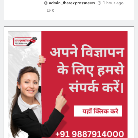
admin_tharexpressnews
1 hour ago
0