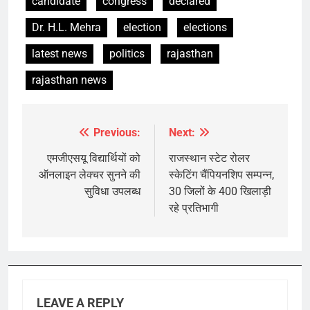
candidate
congress
declared
Dr. H.L. Mehra
election
elections
latest news
politics
rajasthan
rajasthan news
Previous:
Next:
Post
navigation
एमजीएसयू विद्यार्थियों को
राजस्थान स्टेट रोलर
ऑनलाइन लेक्चर सुनने की
स्केटिंग चैंपियनशिप सम्पन्न,
सुविधा उपलब्ध
30 जिलों के 400 खिलाड़ी
रहे प्रतिभागी
LEAVE A REPLY