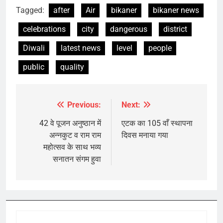
Tagged:
after
Air
bikaner
bikaner news
celebrations
city
dangerous
district
Diwali
latest news
level
people
public
quality
Previous:
Next:
Post
navigation
42 वे पूजन अनुष्ठान में
एटक का 105 वाँ स्थापना
अन्नकुट व राम राम
दिवस मनाया गया
महोत्सव के साथ भव्य
सनातन संगम हुवा