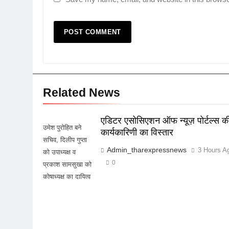
Related News
एडिटर एसोसिएशन ऑफ न्यूज़ पोर्टल्स क
उमेश पुरोहित बने
कार्यकारिणी का विस्तार
सचिव, दिलीप गुप्ता
Admin_tharexpressnews
3 Hours A
को उपाध्यक्ष व
0
प्रकाश सामसुखा को
कोषाध्यक्ष का दायित्व