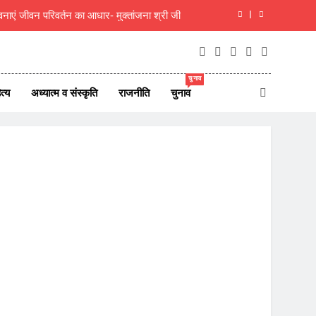
ाएं जीवन परिवर्तन का आधार- मुक्तांजना श्री जी
न ऑफ न्यूज़ पोर्टल्स की कार्यकारिणी का विस्तार
यित्व; ‘असमनी’ की नवीन प्रदेश कार्यकारिणी गठित
चुनाव
त्य
अध्यात्म व संस्कृति
राजनीति
चुनाव
दीक्षित का राजस्थानी मोट्यार परिषद ने किया अभिनंदन
ाएं जीवन परिवर्तन का आधार- मुक्तांजना श्री जी