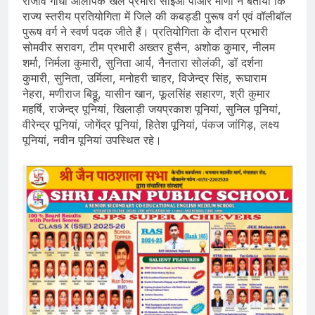
राजीव गांधी ओलंपिक खेल प्रभारी सीईओ पीआर मीणा ने बताया कि
राज्य स्तरीय प्रतियोगिता में जिले की कबड्डी पुरूष वर्ग एवं वॉलीबॉल
पुरूष वर्ग ने स्वर्ण पदक जीते हैं। प्रतियोगिता के दौरान प्रभारी
सोमवीर सरावग, टीम प्रभारी अख्तर हुसैन, अशोक कुमार, नीलम
शर्मा, निर्मला कुमारी, सुनिता आर्य, नैनतारा सोलंकी, डॉ दर्शना
कुमारी, सुनिता, उर्मिला, मनोहरी चाहर, विजेन्द्र सिंह, रूघाराम
नेहरा, मणीराज बिठ्ठू, यासीन खान, फूलसिंह सहारण, श्री कुमार
महर्षि, राजेन्द्र पूनियां, खिलाड़ी जयप्रकाश पूनियां, सुनिल पूनियां,
वीरेन्द्र पूनियां, जोगेंद्र पूनियां, हितेश पूनियां, पंकज जांगिड़, लक्ष्य
पूनियां, नवीन पूनियां उपस्थित रहे।