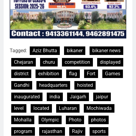
Tagged:
Aziz Bhutta
bikaner
bikaner news
Chejaran
churu
competition
displayed
district
exhibition
flag
Fort
Games
Gandhi
headquarters
hoisted
inaugurated
india
Jaigarh
jaipur
level
located
Luharan
Mochiwada
Mohalla
Olympic
Photo
photos
program
rajasthan
Rajiv
sports