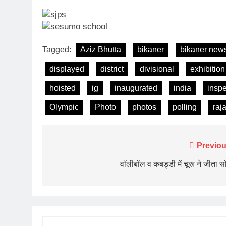
Tagged:
Aziz Bhutta
bikaner
bikaner new
displayed
district
divisional
exhibition
hoisted
ig
inaugurated
india
insp
Olympic
Photo
photos
polling
raj
Post
Previou
navigation
वॉलीबॉल व कबड्डी में चूरू ने जीता स