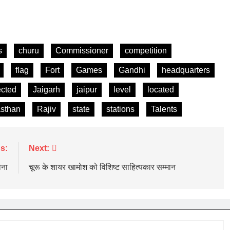
s
churu
Commissioner
competition
flag
Fort
Games
Gandhi
headquarters
ected
Jaigarh
jaipur
level
located
asthan
Rajiv
state
stations
Talents
s:
Next:
ोना
चूरू के शायर खामोश को विशिष्ट साहित्यकार सम्मान