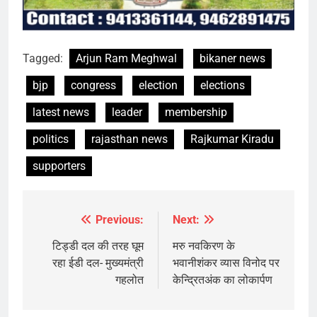
Tagged:
Arjun Ram Meghwal
bikaner news
bjp
congress
election
elections
latest news
leader
membership
politics
rajasthan news
Rajkumar Kiradu
supporters
Previous:
Next:
Post
navigation
टिड्डी दल की तरह घूम
मरु नवकिरण के
रहा ईडी दल- मुख्यमंत्री
भवानीशंकर व्यास विनोद पर
गहलोत
केन्द्रितअंक का लोकार्पण