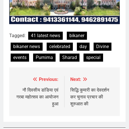
Tagged:
41 latest news
bikaner
bikaner news
celebrated
day
Divine
events
Purnima
Sharad
special
Previous:
Next:
Post
navigation
नौ दिवसीय डांडिया एवं
सिद्धि कुमारी का देवदर्शन
गरबा महोत्सव का आयोजन
कर चुनाव प्रचार की
हुआ
शुरुआत की