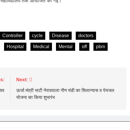
्ञान महाविद्यालय तक आयोजित की गई।
Controller
cycle
Disease
doctors
Hospital
Medical
Mental
off
pbm
s:
Next:
्सव
ऊर्जा मंत्री भाटी नेराववाला गौण मंडी का शिलान्यास व पेयजल
योजना का किया शुभारंभ