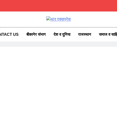
एक्सप्रेस
ss News
NTACT US
बीकानेर संभाग
देश व दुनिया
राजस्थान
समाज व साहि