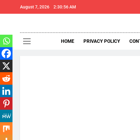
Skip
August 7, 2026
2:30:58 AM
to
content
थार 
Thar Expr
HOME
PRIVACY POLICY
CON