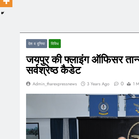
देश व दुनिया
विविध
जयपुर की फ्लाइंग ऑफिसर तान्या
सर्वश्रेष्ठ कैडेट
0
Admin_tharexpressnews
3 Years Ago
1 M