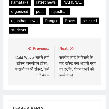
karnataka
latest news
NATIONAL
organized
post
rajasthan
rajasthan news
Ranger
Rover
selected
students
Previous:
Next:
Post
navigation
Cold Wave: चलने लगी
सुप्रीम कोर्ट के फैसले के
डांफर, जनजीवन हांफा…
बाद रॉकेट बना अदाणी ग्रुप
फसलों पर भी संकट, कैसे
का स्टॉक, शेयरधारकों की
करें बचाव
बल्ले-बल्ले
LEAVE A REPLY