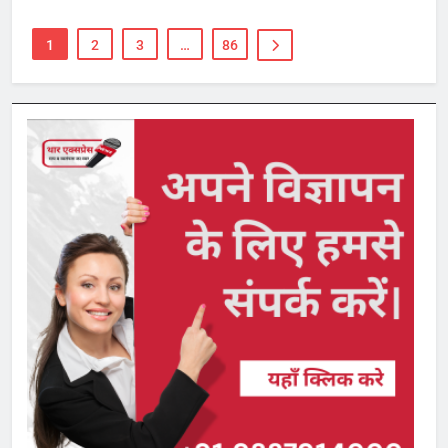
1
2
3
…
86