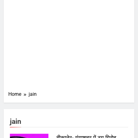
Home
jain
jain
बीकानेर- गंगाशहर में ठग गिरोह