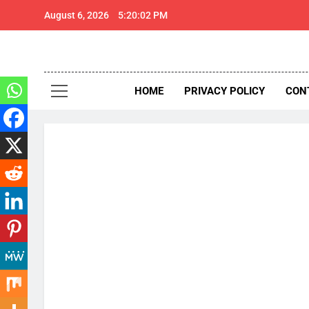
Skip
August 6, 2026
5:20:03 PM
to
content
थार 
Thar Expr
HOME
PRIVACY POLICY
CON