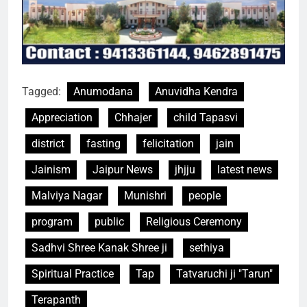
Tagged:
Anumodana
Anuvidha Kendra
Appreciation
Chhajer
child Tapasvi
district
fasting
felicitation
jain
Jainism
Jaipur News
jhjju
latest news
Malviya Nagar
Munishri
people
program
public
Religious Ceremony
Sadhvi Shree Kanak Shree ji
sethiya
Spiritual Practice
Tap
Tatvaruchi ji "Tarun"
Terapanth