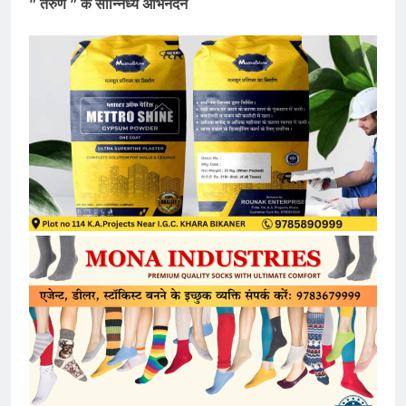
” तरुण ” के सान्निध्य अभिनंदन