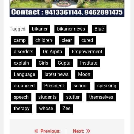
Tagged:
bikaner
bikaner news
Blue
camp
children
clear
cured
disorders
Dr. Arpita
Empowerment
explain
Girls
Gupta
Institute
Language
latest news
Moon
organized
President
school
speaking
speech
students
stutter
themselves
therapy
whose
Zee
Previous:
Next:
Post