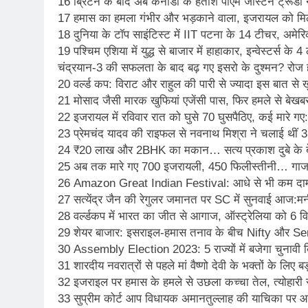
16 ब्रिटेन के बाद अब कनाडा के हताश पीएम जस्टिन ट्रूडो ने
17 हमास का हमला गंभीर और भड़काने वाला, इजरायल को मिल
18 दुनिया के टॉप साइंटिस्ट में IIT पटना के 14 टीचर, अमेरिक
19 पश्चिम एशिया में युद्ध से बाजार में हाहाकार, इन्वेस्टर्स के 
चंद्रयान-3 की सफलता के बाद बढ़ गए इसरो के दुश्मन? रोज ह
20 वर्ल्‍ड कप: विराट और राहुल की पारी से ज्यादा इस बात से खु
21 मोसाद जैसी मारक खुफियां एजेंसी पास, फिर हमले से बेखबर
22 इजरायल में रविवार रात को घुसे 70 घुसपैठिए, कई मारे गए:
23 प्रेमचंद यादव की राइफल से नवनाथ मिश्रा ने चलाई थीं 3 
24 ₹20 लाख और 2BHK का मकान… सत्य प्रकाश दुबे के 
25 अब तक मारे गए 700 इजरायली, 450 फिलीस्तीनी… गाजा से
26 Amazon Great Indian Festival: आधे से भी कम दाम
27 सत्येंद्र जैन की रेगुलर जमानत पर SC में सुनवाई आज:मन
28 वर्ल्डकप में भारत का जीत से आगाज, ऑस्ट्रेलिया को 6 वि
29 शेयर बाजार: इसराइल-हमास तनाव के बीच Nifty और Se
30 Assembly Election 2023: 5 राज्यों में बजेगा चुनाव
31 शारदीय नवरात्रों से पहले मां वैष्णो देवी के भक्तों के लिए
32 इजराइल पर हमास के हमले से उछला कच्चा तेल, त्योहारी स
33 सुप्रीम कोर्ट आप विधायक अमानतुल्लाह की याचिका पर आज 