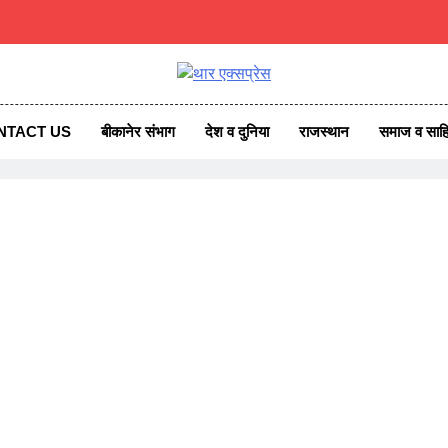
एक्सप्रेस
ss News
NTACT US
बीकानेर संभाग
देश व दुनिया
राजस्थान
समाज व साहि