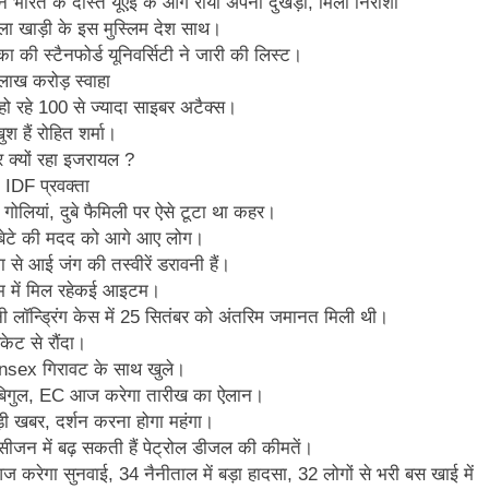
 भारत के दोस्‍त यूएई के आगे रोया अपना दुखड़ा, मिली निराशा
ा खाड़ी के इस मुस्लिम देश साथ।
ा की स्टैनफोर्ड यूनिवर्सिटी ने जारी की लिस्ट।
4 लाख करोड़ स्वाहा
ो रहे 100 से ज्यादा साइबर अटैक्स।
श हैं रोहित शर्मा।
 क्यों रहा इजरायल ?
 IDF प्रवक्ता
गोलियां, दुबे फैमिली पर ऐसे टूटा था कहर।
बेटे की मदद को आगे आए लोग।
 आई जंग की तस्वीरें डरावनी हैं।
 में मिल रहेकई आइटम।
ी लॉन्ड्रिंग केस में 25 सितंबर को अंतरिम जमानत मिली थी।
केट से रौंदा।
nsex गिरावट के साथ खुले।
ी बिगुल, EC आज करेगा तारीख का ऐलान।
 बड़ी खबर, दर्शन करना होगा महंगा।
ीजन में बढ़ सकती हैं पेट्रोल डीजल की कीमतें।
करेगा सुनवाई, 34 नैनीताल में बड़ा हादसा, 32 लोगों से भरी बस खाई में