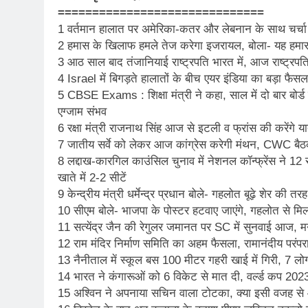
==============================
1 वर्तमान हालात पर अमेरिका-कतर और लेबनान के साथ चर्चा
2 हमास के खिलाफ हमले तेज करेगा इजरायल, बोला- यह हम
3 आठ साल बाद तंजानियाई राष्ट्रपति भारत में, आज राष्ट्रपति
4 Israel में बिगड़ते हालातों के बीच एयर इंडिया का बड़ा फै
5 CBSE Exams : शिक्षा मंत्री ने कहा, साल में दो बार बोर्ड 
एग्जाम संभव
6 रक्षा मंत्री राजनाथ सिंह आज से इटली व फ्रांस की करेंगे यात्
7 जातीय सर्वे को लेकर आज कांग्रेस करेगी मंथन, CWC बैठक मे
8 लद्दाख-कारगिल काउंसिल चुनाव में नेशनल कॉन्फ्रेंस ने 12 सीट
खाते में 2-2 सीटें
9 केन्द्रीय मंत्री धर्मेन्द्र प्रधान बोले- गहलोत बूढ़े शेर
10 सीएम बोले- भाजपा के पोस्टर हटवाए जाएंगे, गहलोत से म
11 सत्येंद्र जैन की रेगुलर जमानत पर SC में सुनवाई आज, मन
12 राम मंदिर निर्माण समिति का अहम फैसला, रामानंदीय परंपरा
13 नैनीताल में स्कूल बस 100 मीटर गहरी खाई में गिरी, 7 लो
14 भारत ने कंगारूओं को 6 विकेट से मात दी, वर्ल्ड कप 20
15 अश्विन ने अपनाया सचिन वाला टोटका, क्या इसी वजह से ऑ