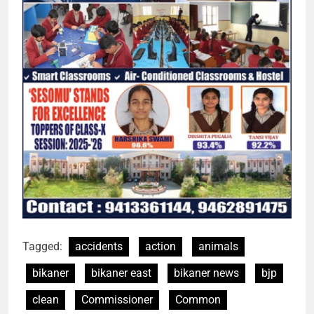
Tagged:
accidents
action
animals
bikaner
bikaner east
bikaner news
bjp
clean
Commissioner
Common