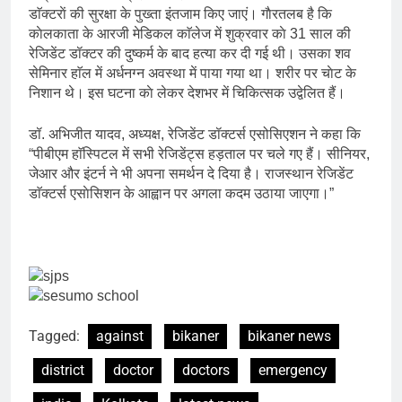
डाॅक्टराें की सुरक्षा के पुख्ता इंतजाम किए जाएं। गाैरतलब है कि
काेलकाता के आरजी मेडिकल काॅलेज में शुक्रवार काे 31 साल की
रेजिडेंट डॉक्टर की दुष्कर्म के बाद हत्या कर दी गई थी। उसका शव
सेमिनार हाॅल में अर्धनग्न अवस्था में पाया गया था। शरीर पर चाेट के
निशान थे। इस घटना काे लेकर देशभर में चिकित्सक उद्वेलित हैं।
डॉ. अभिजीत यादव, अध्यक्ष, रेजिडेंट डॉक्टर्स एसोसिएशन ने कहा कि
“पीबीएम हाॅस्पिटल में सभी रेजिडेंट्स हड़ताल पर चले गए हैं। सीनियर,
जेआर और इंटर्न ने भी अपना समर्थन दे दिया है। राजस्थान रेजिडेंट
डाॅक्टर्स एसाेसिशन के आह्वान पर अगला कदम उठाया जाएगा।”
Tagged:
against
bikaner
bikaner news
district
doctor
doctors
emergency