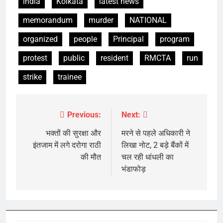
india
Kolkata
latest news
memorandum
murder
NATIONAL
organized
people
Principal
program
protest
public
resident
RMCTA
run
strike
trainee
Previous:
Next:
Post
navigation
भक्तों की सुरक्षा और
मरने से पहले अधिकारी ने
इंतजाम में लगे दरोगा राठी
लिखा नोट, 2 बड़े बैंकों में
की मौत
चल रही धांधली का
भंडाफोड़