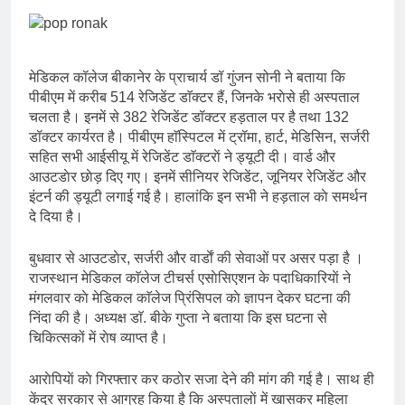
मेडिकल कॉलेज बीकानेर के प्राचार्य डॉ गुंजन सोनी ने बताया कि
पीबीएम में करीब 514 रेजिडेंट डाॅक्टर हैं, जिनके भराेसे ही अस्पताल
चलता है। इनमें से 382 रेजिडेंट डॉक्टर हड़ताल पर है तथा 132
डॉक्टर कार्यरत है। पीबीएम हाॅस्पिटल में ट्रॉमा, हार्ट, मेडिसिन, सर्जरी
सहित सभी आईसीयू में रेजिडेंट डाॅक्टराें ने ड्यूटी दी। वार्ड और
आउटडाेर छाेड़ दिए गए। इनमें सीनियर रेजिडेंट, जूनियर रेजिडेंट और
इंटर्न की ड्यूटी लगाई गई है। हालांकि इन सभी ने हड़ताल काे समर्थन
दे दिया है।
बुधवार से आउटडाेर, सर्जरी और वार्डाें की सेवाओं पर असर पड़ा है ।
राजस्थान मेडिकल काॅलेज टीचर्स एसाेसिएशन के पदाधिकारियाें ने
मंगलवार काे मेडिकल काॅलेज प्रिंसिपल काे ज्ञापन देकर घटना की
निंदा की है। अध्यक्ष डाॅ. बीके गुप्ता ने बताया कि इस घटना से
चिकित्सकों में राेष व्याप्त है।
आराेपियाें काे गिरफ्तार कर कठाेर सजा देने की मांग की गई है। साथ ही
केंद्र सरकार से आग्रह किया है कि अस्पतालाें में खासकर महिला