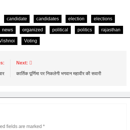
candidate
candidates
election
elections
news
organized
political
politics
rajasthan
Vishnoi
Voting
s:
Next:
चार
कार्तिक पूर्णिमा पर निकलेगी भगवान महावीर की सवारी
ed fields are marked
*