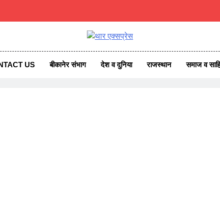
एक्सप्रेस
ss News
NTACT US
बीकानेर संभाग
देश व दुनिया
राजस्थान
समाज व साहि