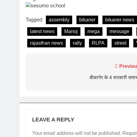
Tagged:
assembly
bikaner
bikaner news
latest news
Manoj
mega
message
rajasthan news
rally
RLPA
street
Post
Previou
navigation
बीकानेर के 4 सरकारी समा
LEAVE A REPLY
Your email address will not be published.
Requir