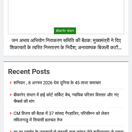
बीकानेर संभाग
जन अभाव अभियोग निराकरण समिति की बैठक: मुख्यमंत्री ने दिए
शिकायतों के त्वरित निस्तारण के निर्देश; अनावश्यक बिजली कटौती
पर सख्त रुख
Recent Posts
शनिवार , 8 अगस्त 2026 देश दुनिया के 45 ताजा समाचार
बीकानेर संभाग में हाई कोर्ट सर्किट बेंच, न्यायिक परिसर विस्तार और नए
चैम्बर्स की मांग
CM विजय की बैठक में 37 सांसद गैरहाजिर, परिसीमन को लेकर
तमिलनाडु में सियासी हलचल तेज
हर-हर महादेव के जयकारों से तूफानी डाक कांवड़ लेने श्रीरामसर से रवाना