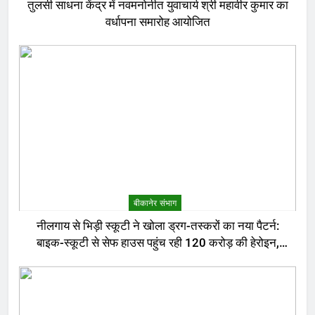
तुलसी साधना केंद्र में नवमनोनीत युवाचार्य श्री महावीर कुमार का
वर्धापना समारोह आयोजित
बीकानेर संभाग
नीलगाय से भिड़ी स्कूटी ने खोला ड्रग-तस्करों का नया पैटर्न:
बाइक-स्कूटी से सेफ हाउस पहुंच रही 120 करोड़ की हेरोइन,
बेरोजगार और केटरर्स बने डिलीवरी बॉय