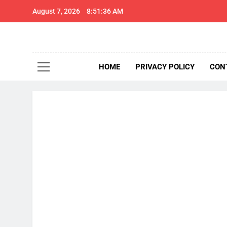
Skip
August 7, 2026
8:51:37 AM
to
content
थार 
Thar Expr
HOME
PRIVACY POLICY
CON