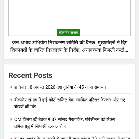
बीकानेर संभाग
जन अभाव अभियोग निराकरण समिति की बैठक: मुख्यमंत्री ने दिए
शिकायतों के त्वरित निस्तारण के निर्देश; अनावश्यक बिजली कटौती
पर सख्त रुख
Recent Posts
शनिवार , 8 अगस्त 2026 देश दुनिया के 45 ताजा समाचार
बीकानेर संभाग में हाई कोर्ट सर्किट बेंच, न्यायिक परिसर विस्तार और नए
चैम्बर्स की मांग
CM विजय की बैठक में 37 सांसद गैरहाजिर, परिसीमन को लेकर
तमिलनाडु में सियासी हलचल तेज
हर-हर महादेव के जयकारों से तूफानी डाक कांवड़ लेने श्रीरामसर से रवाना