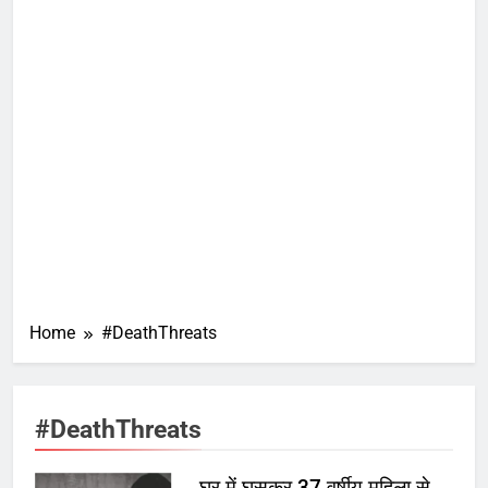
Home
#DeathThreats
#DeathThreats
घर में घुसकर 37 वर्षीय महिला से